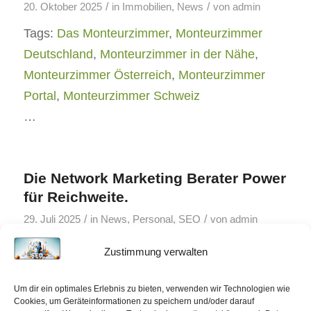
/
/
20. Oktober 2025
in
Immobilien
,
News
von
admin
Tags:
Das Monteurzimmer
,
Monteurzimmer
Deutschland
,
Monteurzimmer in der Nähe
,
Monteurzimmer Österreich
,
Monteurzimmer
Portal
,
Monteurzimmer Schweiz
…
Die Network Marketing Berater Power
für Reichweite.
/
/
29. Juli 2025
in
News
,
Personal
,
SEO
von
admin
Tags:
Berater finden
,
Marketing Power
,
Mehr
Zustimmung verwalten
Reichweite
,
Network Marketing
…
Um dir ein optimales Erlebnis zu bieten, verwenden wir Technologien wie
Cookies, um Geräteinformationen zu speichern und/oder darauf