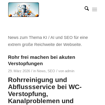
News zum Thema KI / AI und SEO für eine
extrem große Reichweite der Webseite.
Rohr frei machen bei akuten
Verstopfungen
/
/
29. März 2026
in
News
,
SEO
von
admin
Rohrreinigung und
Abflussservice bei WC-
Verstopfung,
Kanalproblemen und