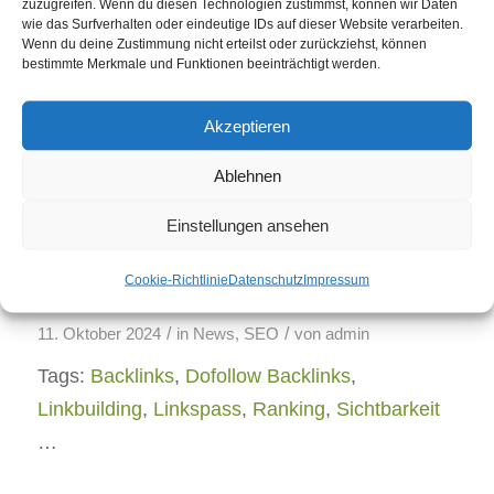
zuzugreifen. Wenn du diesen Technologien zustimmst, können wir Daten
wie das Surfverhalten oder eindeutige IDs auf dieser Website verarbeiten.
Wenn du deine Zustimmung nicht erteilst oder zurückziehst, können
Keywordkönig
bestimmte Merkmale und Funktionen beeinträchtigt werden.
/
/
15. Mai 2025
in
News
,
SEO
von
admin
Akzeptieren
Tags:
Keywordkönig
…
Ablehnen
Einstellungen ansehen
Kollektives Netzwerk zur SEO
Cookie-Richtlinie
Datenschutz
Impressum
Unterstützung – Linkspass.
/
/
11. Oktober 2024
in
News
,
SEO
von
admin
Tags:
Backlinks
,
Dofollow Backlinks
,
Linkbuilding
,
Linkspass
,
Ranking
,
Sichtbarkeit
…