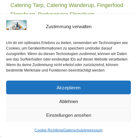
Catering Tarp
,
Catering Wanderup
,
Fingerfood
Flensburg
,
Partyservice Flensburg
,
Partyservice Glücksburg
,
Partyservice Tarp
,
Zustimmung verwalten
Partyservice Wanderup
…
Um dir ein optimales Erlebnis zu bieten, verwenden wir Technologien wie
Cookies, um Geräteinformationen zu speichern und/oder darauf
zuzugreifen. Wenn du diesen Technologien zustimmst, können wir Daten
wie das Surfverhalten oder eindeutige IDs auf dieser Website verarbeiten.
Wenn du deine Zustimmung nicht erteilst oder zurückziehst, können
bestimmte Merkmale und Funktionen beeinträchtigt werden.
Akzeptieren
Ablehnen
August 09, 2026
Einstellungen ansehen
Cookie-Richtlinie
Datenschutz
Impressum